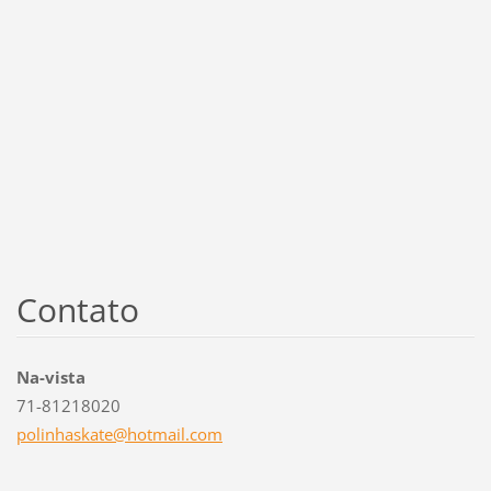
Contato
Na-vista
71-81218020
polinhas
kate@hot
mail.com