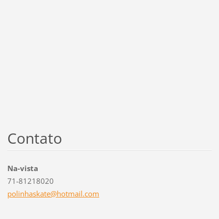
Contato
Na-vista
71-81218020
polinhas
kate@hot
mail.com