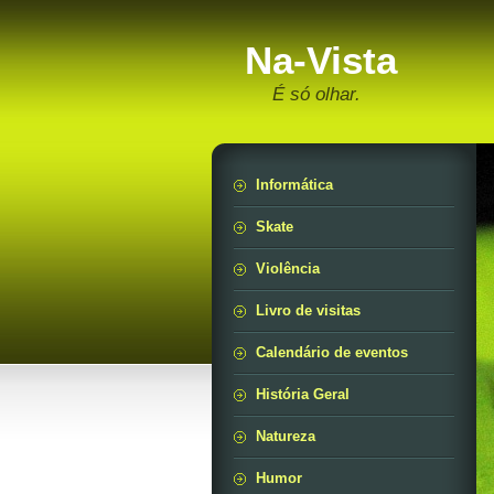
Na-Vista
É só olhar.
Informática
Skate
Violência
Livro de visitas
Calendário de eventos
História Geral
Natureza
Humor