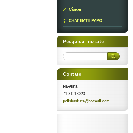
Câncer
CHAT BATE PAPO
Pesquisar no site
Contato
Na-vista
71-81218020
polinhas
kate@hot
mail.com