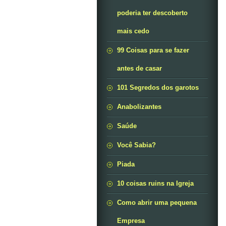
poderia ter descoberto
mais cedo
99 Coisas para se fazer
antes de casar
101 Segredos dos garotos
Anabolizantes
Saúde
Você Sabia?
Piada
10 coisas ruins na Igreja
Como abrir uma pequena
Empresa