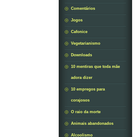
Comentários
Jogos
Cafonice
Vegetarianismo
Downloads
10 mentiras que toda mãe
adora dizer
10 empregos para
corajosos
O raio da morte
Animais abandonados
Alcoolismo