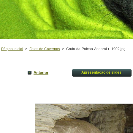
Página inicial
>
Fotos de Cavernas
>
Gruta-da-Paixao-Andarai-r_1902.jpg
Anterior
Apresentação de slides