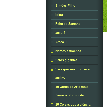
Simões Filho
Ipiaú
Feira de Santana
Jequié
Aracaju
Nomes estranhos
Seios gigantas
Será que seu filho será
assim.
10 Obras de Arte mais
famosas do mundo
10 Coisas que a ciência