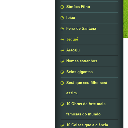
Simões Filho
Ipiaú
Feira de Santana
Jequié
Aracaju
Nomes estranhos
Seios gigantas
Será que seu filho será
assim.
10 Obras de Arte mais
famosas do mundo
10 Coisas que a ciência