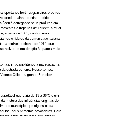
sportando hortifrutigranjeiros e outros
endendo toalhas, rendas, tecidos e
 a Jequié carregando seus produtos em
 mascates e tropeiros deu origem à atual
que, a partir de 1885, ganhou mais
antes e líderes da comunidade italiana,
s da terrível enchente de 1914, que
esenvolver-se em direção às partes mais
ntas, impossibilitando a navegação, a
a da estrada de ferro. Nesse tempo,
Vicente Grllo seu grande Benfeitor.
 agradável que varia de 13 a 36°C e um
da mistura das influências originais de
nimo do município, que alguns ainda
tapuias, seus primeiros povoadores. Para