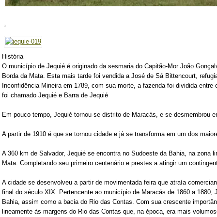
História
O município de Jequié é originado da sesmaria do Capitão-Mor João Gonçal
Borda da Mata. Esta mais tarde foi vendida a José de Sá Bittencourt, refug
Inconfidência Mineira em 1789, com sua morte, a fazenda foi dividida entre 
foi chamado Jequié e Barra de Jequié
Em pouco tempo, Jequié tornou-se distrito de Maracás, e se desmembrou 
A partir de 1910 é que se tornou cidade e já se transforma em um dos maior
A 360 km de Salvador, Jequié se encontra no Sudoeste da Bahia, na zona lim
Mata. Completando seu primeiro centenário e prestes a atingir um contingent
A cidade se desenvolveu a partir de movimentada feira que atraía comercian
final do século XIX. Pertencente ao município de Maracás de 1860 a 1880, 
Bahia, assim como a bacia do Rio das Contas. Com sua crescente importân
lineamente às margens do Rio das Contas que, na época, era mais volumoso