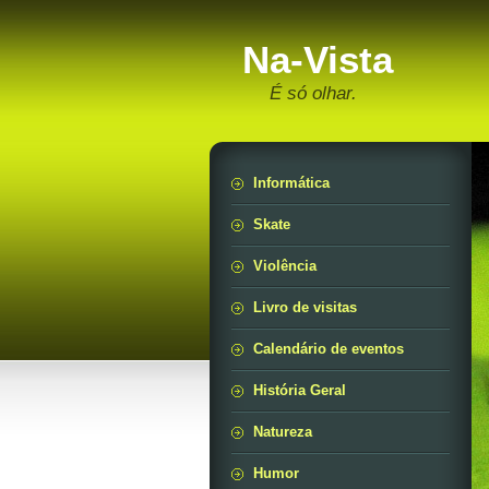
Na-Vista
É só olhar.
Informática
Skate
Violência
Livro de visitas
Calendário de eventos
História Geral
Natureza
Humor