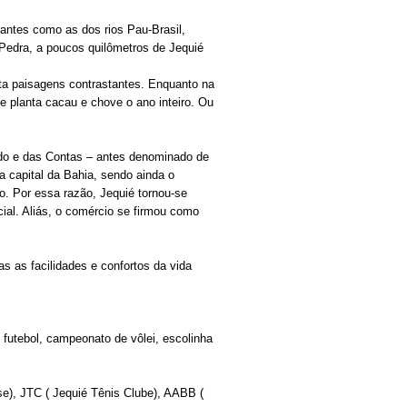
antes como as dos rios Pau-Brasil,
Pedra, a poucos quilômetros de Jequié
nta paisagens contrastantes. Enquanto na
e planta cacau e chove o ano inteiro. Ou
Pardo e das Contas – antes denominado de
 capital da Bahia, sendo ainda o
do. Por essa razão, Jequié tornou-se
ial. Aliás, o comércio se firmou como
as as facilidades e confortos da vida
e futebol, campeonato de vôlei, escolinha
se), JTC ( Jequié Tênis Clube), AABB (