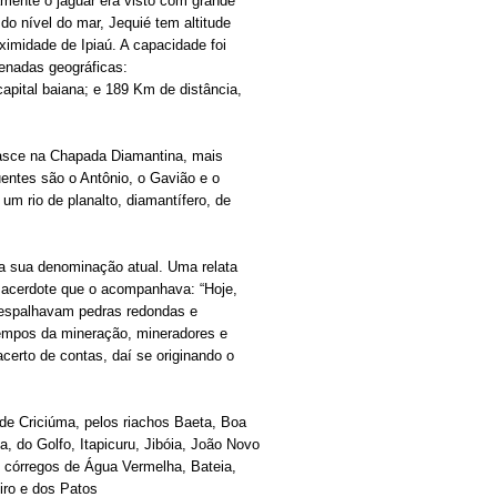
amente o jaguar era visto com grande
o nível do mar, Jequié tem altitude
imidade de Ipiaú. A capacidade foi
enadas geográficas:
capital baiana; e 189 Km de distância,
nasce na Chapada Diamantina, mais
entes são o Antônio, o Gavião e o
m rio de planalto, diamantífero, de
ra sua denominação atual. Uma relata
 sacerdote que o acompanhava: “Hoje,
 espalhavam pedras redondas e
tempos da mineração, mineradores e
certo de contas, daí se originando o
de Criciúma, pelos riachos Baeta, Boa
 do Golfo, Itapicuru, Jibóia, João Novo
córregos de Água Vermelha, Bateia,
iro e dos Patos