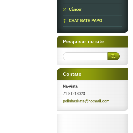
Câncer
CHAT BATE PAPO
Pesquisar no site
Contato
Na-vista
71-81218020
polinhas
kate@hot
mail.com