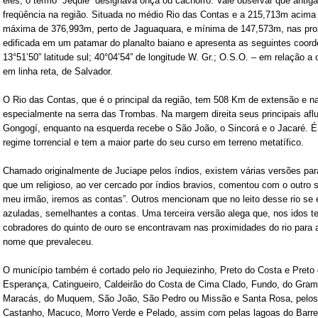
eles, o termo “Jequié” designava onça ou cachorro. Vale observar que antig
freqüência na região. Situada no médio Rio das Contas e a 215,713m acima d
máxima de 376,993m, perto de Jaguaquara, e mínima de 147,573m, nas prox
edificada em um patamar do planalto baiano e apresenta as seguintes coord
13°51’50” latitude sul; 40°04’54” de longitude W. Gr.; O.S.O. – em relação a 
em linha reta, de Salvador.
O Rio das Contas, que é o principal da região, tem 508 Km de extensão e 
especialmente na serra das Trombas. Na margem direita seus principais aflu
Gongogí, enquanto na esquerda recebe o São João, o Sincorá e o Jacaré. É u
regime torrencial e tem a maior parte do seu curso em terreno metatífico.
Chamado originalmente de Juciape pelos índios, existem várias versões pa
que um religioso, ao ver cercado por índios bravios, comentou com o outro
meu irmão, iremos as contas”. Outros mencionam que no leito desse rio se
azuladas, semelhantes a contas. Uma terceira versão alega que, nos idos 
cobradores do quinto de ouro se encontravam nas proximidades do rio para a
nome que prevaleceu.
O município também é cortado pelo rio Jequiezinho, Preto do Costa e Preto 
Esperança, Catingueiro, Caldeirão do Costa de Cima Clado, Fundo, do Grama,
Maracás, do Muquem, São João, São Pedro ou Missão e Santa Rosa, pelos 
Castanho, Macuco, Morro Verde e Pelado, assim com pelas lagoas do Barre