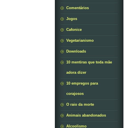
Comentários
Jogos
Cafonice
Vegetarianismo
Downloads
10 mentiras que toda mãe
adora dizer
10 empregos para
corajosos
O raio da morte
Animais abandonados
Alcoolismo