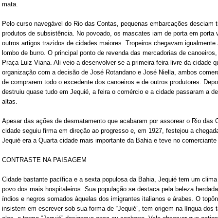
mata.
Pelo curso navegável do Rio das Contas, pequenas embarcações desciam tran
produtos de subsistência. No povoado, os mascates iam de porta em porta v
outros artigos trazidos de cidades maiores. Tropeiros chegavam igualmente
lombo de burro. O principal ponto de revenda das mercadorias de canoeiros,
Praça Luiz Viana. Ali veio a desenvolver-se a primeira feira livre da cidade 
organização com a decisão de José Rotandano e José Niella, ambos comerci
de comprarem todo o excedente dos canoeiros e de outros produtores. Depoi
destruiu quase tudo em Jequié, a feira o comércio e a cidade passaram a d
altas.
Apesar das ações de desmatamento que acabaram por assorear o Rio das Co
cidade seguiu firma em direção ao progresso e, em 1927, festejou a chegad
Jequié era a Quarta cidade mais importante da Bahia e teve no comerciante 
CONTRASTE NA PAISAGEM
Cidade bastante pacífica e a sexta populosa da Bahia, Jequié tem um clima
povo dos mais hospitaleiros. Sua população se destaca pela beleza herdada 
índios e negros somados àquelas dos imigrantes italianos e árabes. O topô
insistem em escrever sob sua forma de “Jequié”, tem origem na língua dos 