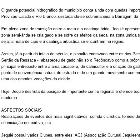
O grande potencial hidrográfico do município conta ainda com quedas import
Provisão Calado e Rio Branco, destacando-se sobremaneira a Barragem da 
Em plena zona de transição entre a mata e a caatinga árida, Jequié aprese
zona semi-árida se cria gado e se sofre os efeitos da seca, na zona úmida s
seja, a mata de cipó e a caatinga arbústica se encontram na região.
Assim, já a partir do início do século, o planalto encravado entre os rios 
Sertão da Ressaca -, abasteceu de gado não só o Recôncavo como a própria
principal entreposto entre a área cacaueira, de cafeicultor e a criação de ga
ponto de convergência natural de estrada e de um grande movimento comerc
uma das grandes vocações da cidade.
Hoje, Jequié desfruta da posição de importante centro regional e oferece tod
moderna.
ASPECTOS SOCIAIS
Realizações de eventos dos mais significativos: corrida ciclística, torneio d
de iniciação desportiva, etc.
Jequié possui vários Clubes, entre eles: ACJ (Associação Cultural Jequieen