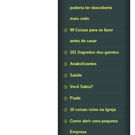
poderia ter descoberto
mais cedo
99 Coisas para se fazer
antes de casar
101 Segredos dos garotos
Anabolizantes
Saúde
Você Sabia?
Piada
10 coisas ruins na Igreja
Como abrir uma pequena
Empresa