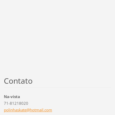
Contato
Na-vista
71-81218020
polinhas
kate@hot
mail.com